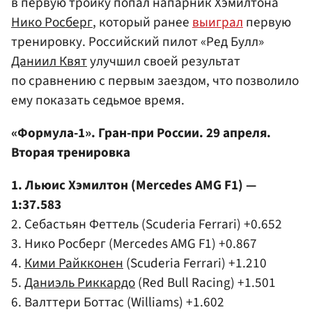
в первую тройку попал напарник Хэмилтона
Нико Росберг
, который ранее
выиграл
первую
тренировку. Российский пилот «Ред Булл»
Даниил Квят
улучшил своей результат
по сравнению с первым заездом, что позволило
ему показать седьмое время.
«Формула-1». Гран-при России. 29 апреля.
Вторая тренировка
1. Льюис Хэмилтон (Mercedes AMG F1) —
1:37.583
2. Себастьян Феттель (Scuderia Ferrari) +0.652
3. Нико Росберг (Mercedes AMG F1) +0.867
4.
Кими Райкконен
(Scuderia Ferrari) +1.210
5.
Даниэль Риккардо
(Red Bull Racing) +1.501
6. Валттери Боттас (Williams) +1.602