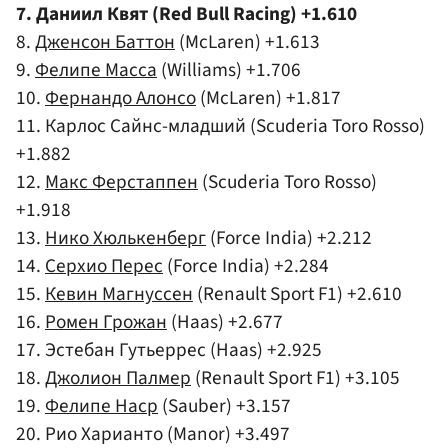
7. Даниил Квят (Red Bull Racing) +1.610
8.
Дженсон Баттон
(McLaren) +1.613
9.
Фелипе Масса
(Williams) +1.706
10.
Фернандо Алонсо
(McLaren) +1.817
11. Карлос Сайнс-младший (Scuderia Toro Rosso)
+1.882
12.
Макс Ферстаппен
(Scuderia Toro Rosso)
+1.918
13.
Нико Хюлькенберг
(Force India) +2.212
14.
Серхио Перес
(Force India) +2.284
15.
Кевин Магнуссен
(Renault Sport F1) +2.610
16.
Ромен Грожан
(Haas) +2.677
17. Эстебан Гутьеррес (Haas) +2.925
18.
Джолион Палмер
(Renault Sport F1) +3.105
19.
Фелипе Наср
(Sauber) +3.157
20. Рио Харианто (Manor) +3.497