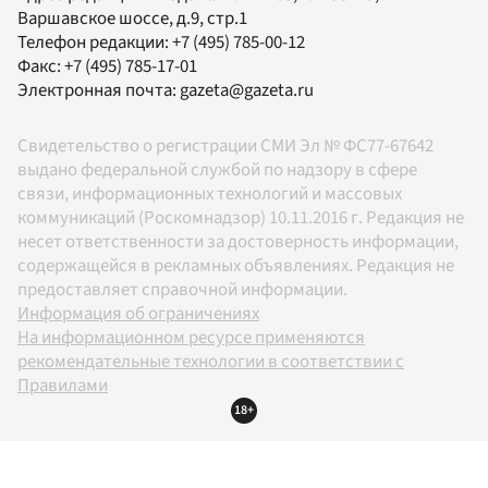
Варшавское шоссе, д.9, стр.1
Телефон редакции:
+7 (495) 785-00-12
Факс:
+7 (495) 785-17-01
Электронная почта:
gazeta@gazeta.ru
Свидетельство о регистрации СМИ Эл № ФС77-67642
выдано федеральной службой по надзору в сфере
связи, информационных технологий и массовых
коммуникаций (Роскомнадзор) 10.11.2016 г. Редакция не
несет ответственности за достоверность информации,
содержащейся в рекламных объявлениях. Редакция не
предоставляет справочной информации.
Информация об ограничениях
На информационном ресурсе применяются
рекомендательные технологии в соответствии с
Правилами
18+