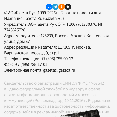
© АО «Газета.Ру» (1999-2026) – Главные новости дня
Название:
Газета.Ru
(Gazeta.Ru)
Учредитель:
АО «Газета.Ру»
, ОГРН 1067761730376, ИНН
7743625728
Адрес учредителя: 125239, Россия, Москва, Коптевская
улица, дом 67
Адрес редакции и издателя:
117105
, г.
Москва
,
Варшавское шоссе, д.9, стр.1
Телефон редакции:
+7 (495) 785-00-12
Факс:
+7 (495) 785-17-01
Электронная почта:
gazeta@gazeta.ru
Свидетельство о регистрации СМИ Эл № ФС77-67642
выдано федеральной службой по надзору в сфере
связи, информационных технологий и массовых
коммуникаций (Роскомнадзор) 10.11.2016 г. Редакция не
несет ответственности за достоверность информации,
содержащейся в рекламных объявлениях. Редакция не