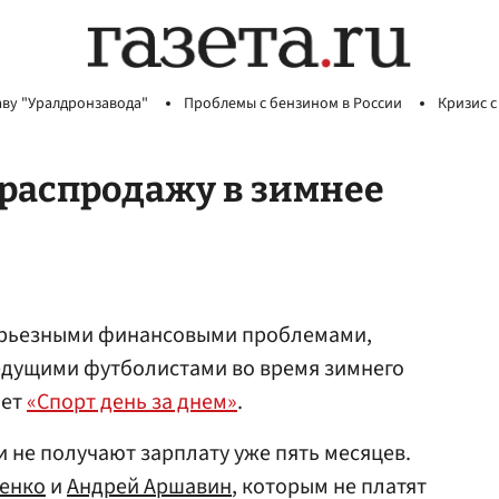
аву "Уралдронзавода"
Проблемы с бензином в России
Кризис с
 распродажу в зимнее
серьезными финансовыми проблемами,
ведущими футболистами во время зимнего
ает
«Спорт день за днем»
.
и не получают зарплату уже пять месяцев.
енко
и
Андрей Аршавин
, которым не платят