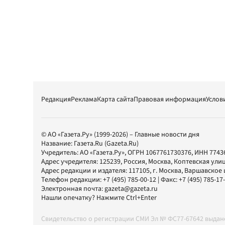
Редакция
Реклама
Карта сайта
Правовая информация
Услов
© АО «Газета.Ру» (1999-2026) – Главные новости дня
Название:
Газета.Ru
(Gazeta.Ru)
Учредитель:
АО «Газета.Ру»
, ОГРН 1067761730376, ИНН 7743
Адрес учредителя: 125239, Россия, Москва, Коптевская улиц
Адрес редакции и издателя:
117105
, г.
Москва
,
Варшавское шо
Телефон редакции:
+7 (495) 785-00-12
| Факс:
+7 (495) 785-17
Электронная почта:
gazeta@gazeta.ru
Нашли опечатку? Нажмите Ctrl+Enter
Свидетельство о регистрации СМИ Эл № ФС77-67642 выда