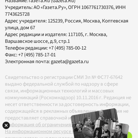
Название:
Газета.Ru
(Gazeta.Ru)
Учредитель:
АО «Газета.Ру»
, ОГРН 1067761730376, ИНН
7743625728
Адрес учредителя: 125239, Россия, Москва, Коптевская
улица, дом 67
Адрес редакции и издателя:
117105
, г.
Москва
,
Варшавское шоссе, д.9, стр.1
Телефон редакции:
+7 (495) 785-00-12
Факс:
+7 (495) 785-17-01
Электронная почта:
gazeta@gazeta.ru
Свидетельство о регистрации СМИ Эл № ФС77-67642
выдано федеральной службой по надзору в сфере
связи, информационных технологий и массовых
коммуникаций (Роскомнадзор) 10.11.2016 г. Редакция не
несет ответственности за достоверность информации,
содержащейся в рекламных объявлениях. Редакция не
предоставляет справочной информации.
Информация об ограничениях
На информационном ресурсе применяются