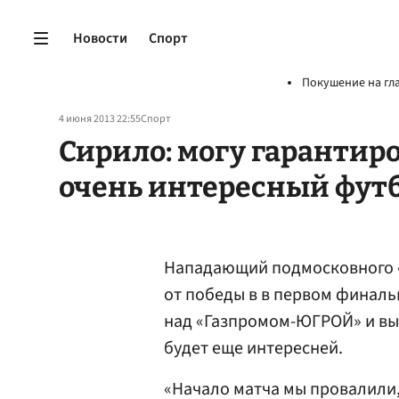
Новости
Спорт
Покушение на гл
4 июня 2013 22:55
Спорт
Сирило: могу гарантиро
очень интересный фут
Нападающий подмосковного 
от победы в в первом финал
над «Газпромом-ЮГРОЙ» и вы
будет еще интересней.
«Начало матча мы провалили,