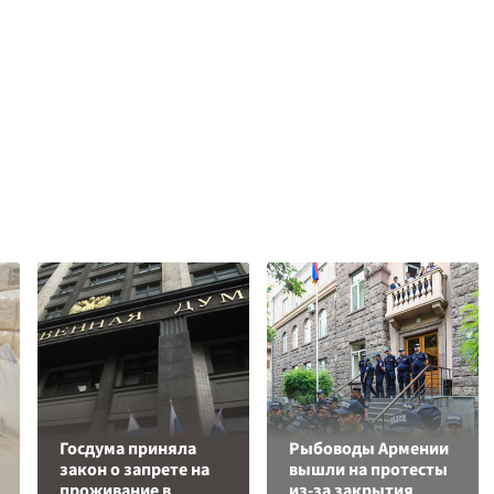
Госдума приняла
Рыбоводы Армении
закон о запрете на
вышли на протесты
проживание в
из-за закрытия