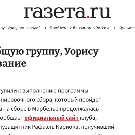
аву "Уралдронзавода"
Проблемы с бензином в России
Кризис с
бщую группу, Уорису
вание
тупили к выполнению программы
енировочного сбора, который пройдет
а на сборе в Марбелье продолжалась
 сообщает
официальный сайт
клуба,
олузащитник Рафаэль Кариока, получивший