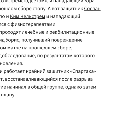
 со «Стремсгодсетом», и нападающий Юра
рошлом сборе стопу. А вот защитник
Сослан
ло и
Ким Чельстрем
и нападающий
ся с физиотерапевтами
 проходят лечебные и реабилитационные
ид Уорис, получивший повреждение
ом матче на прошедшем сборе,
добследование, по результатам которого
ановления.
и работает крайний защитник «Спартака»
ст, восстанавливающийся после разрыва
тие начинал в общей группе, однако затем
 плану.