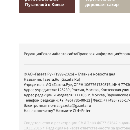
Пугачевой о Киеве
дорожает сахар
Редакция
Реклама
Карта сайта
Правовая информация
Услов
© АО «Газета.Ру» (1999-2026) – Главные новости дня
Название:
Газета.Ru
(Gazeta.Ru)
Учредитель:
АО «Газета.Ру»
, ОГРН 1067761730376, ИНН 7743
Адрес учредителя: 125239, Россия, Москва, Коптевская улиц
Адрес редакции и издателя:
117105
, г.
Москва
,
Варшавское шо
Телефон редакции:
+7 (495) 785-00-12
| Факс:
+7 (495) 785-17
Электронная почта:
gazeta@gazeta.ru
Нашли опечатку? Нажмите Ctrl+Enter
Свидетельство о регистрации СМИ Эл № ФС77-67642 выда
10.11.2016 г. Редакция не несет ответственности за дос