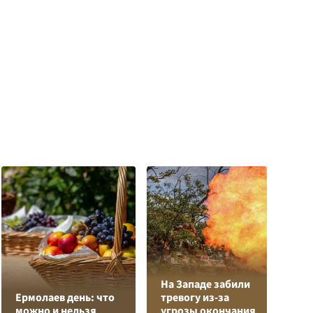
На Западе забили
Л
Ермолаев день: что
тревогу из-за
з
можно и нельзя
угрозы окончания
в