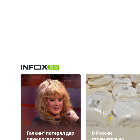
Галкин* потерял дар
В России
речи после слов
стремительно