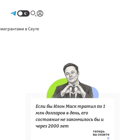
Авторизоваться
 мигрантами в Сеуте
Если бы Илон Маск тратил по 1
млн долларов в день, его
состояние не закончилось бы и
через 2000 лет