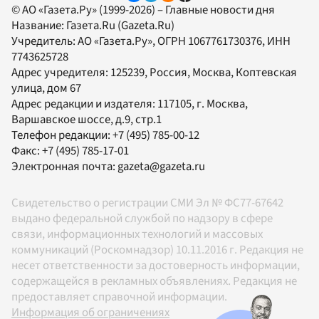
© АО «Газета.Ру» (1999-2026) – Главные новости дня
Название:
Газета.Ru
(Gazeta.Ru)
Учредитель:
АО «Газета.Ру»
, ОГРН 1067761730376, ИНН
7743625728
Адрес учредителя: 125239, Россия, Москва, Коптевская
улица, дом 67
Адрес редакции и издателя:
117105
, г.
Москва
,
Варшавское шоссе, д.9, стр.1
Телефон редакции:
+7 (495) 785-00-12
Факс:
+7 (495) 785-17-01
Электронная почта:
gazeta@gazeta.ru
Свидетельство о регистрации СМИ Эл № ФС77-67642
выдано федеральной службой по надзору в сфере
связи, информационных технологий и массовых
коммуникаций (Роскомнадзор) 10.11.2016 г. Редакция не
несет ответственности за достоверность информации,
содержащейся в рекламных объявлениях. Редакция не
предоставляет справочной информации.
Информация об ограничениях