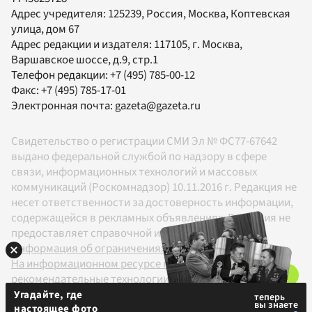
Адрес учредителя: 125239, Россия, Москва, Коптевская
улица, дом 67
Адрес редакции и издателя:
117105
, г.
Москва
,
Варшавское шоссе, д.9, стр.1
Телефон редакции:
+7 (495) 785-00-12
Факс:
+7 (495) 785-17-01
Электронная почта:
gazeta@gazeta.ru
Свидетельство о регистрации СМИ Эл № ФС77-67642
выдано федеральной службой по надзору в сфере
связи, информационных технологий и массовых
коммуникаций (Роскомнадзор) 10.11.2016 г. Редакция не
несет ответственности за достоверность информации,
содержащейся в рекламных объявлениях. Редакция не
предоставляет справочной информации.
Информация об ограничениях
На информационном ресурсе применяются
рекомендательные технологии в соответствии с
Правилами
Угадайте, где
настоящее фото
18+