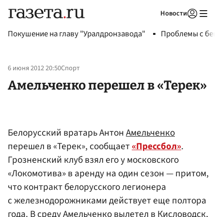
Новости
Авторизоваться
Покушение на главу "Уралдронзавода"
Проблемы с бен
6 июня 2012 20:50
Спорт
Амельченко перешел в «Терек»
Белорусский вратарь Антон
Амельченко
перешел в «Терек», сообщает
«Прессбол»
.
Грозненский клуб взял его у московского
«Локомотива» в аренду на один сезон — притом,
что контракт белорусского легионера
с железнодорожниками действует еще полтора
года. В среду Амельченко вылетел в Кисловодск,