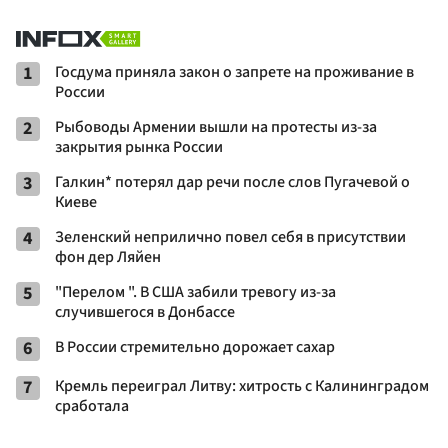
1
Госдума приняла закон о запрете на проживание в
России
2
Рыбоводы Армении вышли на протесты из-за
закрытия рынка России
3
Галкин* потерял дар речи после слов Пугачевой о
Киеве
4
Зеленский неприлично повел cебя в присутствии
фон дер Ляйен
5
"Перелом ". В США забили тревогу из-за
случившегося в Донбассе
6
В России стремительно дорожает сахар
7
Кремль переиграл Литву: хитрость с Калининградом
сработала