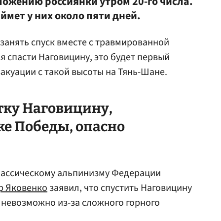
ожению россиянки утром 20-го числа.
ймет у них около пяти дней.
занять спуск вместе с травмированной
я спасти Наговицину, это будет первый
акуации с такой высоты на Тянь-Шане.
тку Наговицину,
ке Победы, опасно
лассическому альпинизму Федерации
р Яковенко
заявил, что спустить Наговицину
и невозможно из-за сложного горного