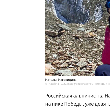
Наталья Наговицина
natalina_1022/Instagram (владелец компания 
Российская альпинистка Н
на пике Победы, уже девят