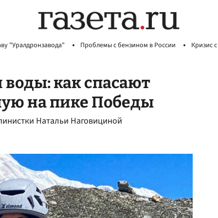
аву "Уралдронзавода"
Проблемы с бензином в России
Кризис с
 воды: как спасают
шую на пике Победы
ьпинистки Натальи Наговициной