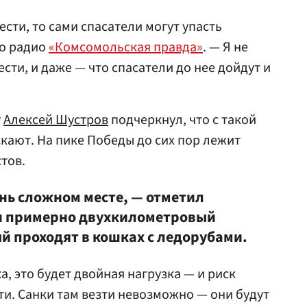
ести, то сами спасатели могут упасть
ко радио
«Комсомольская правда»
. — Я не
ести, и даже — что спасатели до нее дойдут и
у
Алексей Шустров
подчеркнул, что с такой
кают. На пике Победы до сих пор лежит
тов.
ень сложном месте, — отметил
и примерно двухкилометровый
й проходят в кошках с ледорубами.
а, это будет двойная нагрузка — и риск
сти. Санки там везти невозможно — они будут