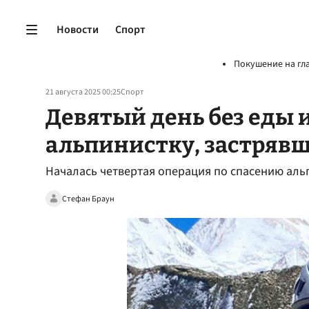
Новости
Спорт
Покушение на гл
21 августа 2025 00:25
Спорт
Девятый день без еды и
альпинистку, застряв
Началась четвертая операция по спасению ал
Стефан Браун