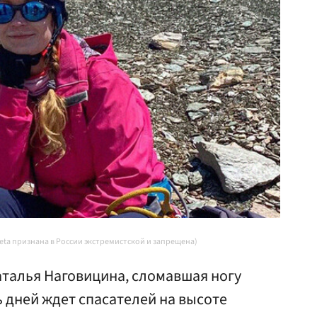
Meta признана в России экстремистской и запрещена)
аталья Наговицина, сломавшая ногу
ь дней ждет спасателей на высоте