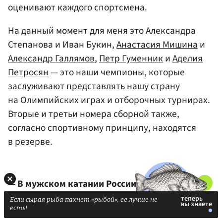
оценивают каждого спортсмена.
На данный момент для меня это Александра
Степанова и Иван Букин,
Анастасия Мишина
и
Александр Галлямов
,
Петр Гуменник
и
Аделия
Петросян
— это наши чемпионы, которые
заслуживают представлять нашу страну
на Олимпийских играх и отборочных турнирах.
Вторые и третьи номера сборной также,
согласно спортивному принципу, находятся
в резерве.
— В мужском катании России в последние
годы появилась новая звезда —
Владислав
Если сырая рыба пахнет «рыбой», ее лучше не
есть!
Дикиджи
. Он идеально исполняет множество