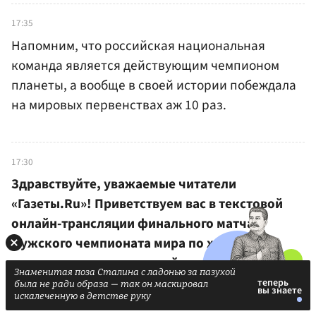
17:35
Напомним, что российская национальная
команда является действующим чемпионом
планеты, а вообще в своей истории побеждала
на мировых первенствах аж 10 раз.
17:30
Здравствуйте, уважаемые читатели
«Газеты.Ru»! Приветствуем вас в текстовой
онлайн-трансляции финального матча
мужского чемпионата мира по хоккею
с мячом, в котором российская сборная
Знаменитая поза Сталина с ладонью за пазухой
сыграет за золото со шведами. Для вас
была не ради образа — так он маскировал
искалеченную в детстве руку
работает Александр Обносов.