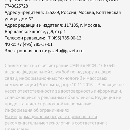
7743625728
Адрес учредителя: 125239, Россия, Москва, Коптевская
улица, дом 67
Адрес редакции и издателя:
117105
, г.
Москва
,
Варшавское шоссе, д.9, стр.1
Телефон редакции:
+7 (495) 785-00-12
Факс:
+7 (495) 785-17-01
Электронная почта:
gazeta@gazeta.ru
Свидетельство о регистрации СМИ Эл № ФС77-67642
выдано федеральной службой по надзору в сфере
связи, информационных технологий и массовых
коммуникаций (Роскомнадзор) 10.11.2016 г. Редакция не
несет ответственности за достоверность информации,
содержащейся в рекламных объявлениях. Редакция не
предоставляет справочной информации.
Информация об ограничениях
На информационном ресурсе применяются
рекомендательные технологии в соответствии с
Правилами