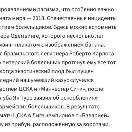
 проявлениями расизма, что особенно важно
ната мира — 2018. Отечественные инциденты
астием болельщиков. Здесь можно вспомнить
ера Одемвинге, которого несколько лет
мвич» плакатом с изображением банана.
е бразильского легионера Роберто
Карлос
а
у питерский болельщик протянул ему все тот
 когда экзотический плод был пущен
оследний нашумевший казус случился
частием ЦСКА и «Манчестер Сити», после
луба Яя Туре заявил об оскорблениях
 армейских болельщиков. В результате
матч ЦСКА в Лиге чемпионов с «Баварией»
у из трибун, расположенную за воротами.