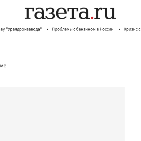
аву "Уралдронзавода"
Проблемы с бензином в России
Кризис с
зме