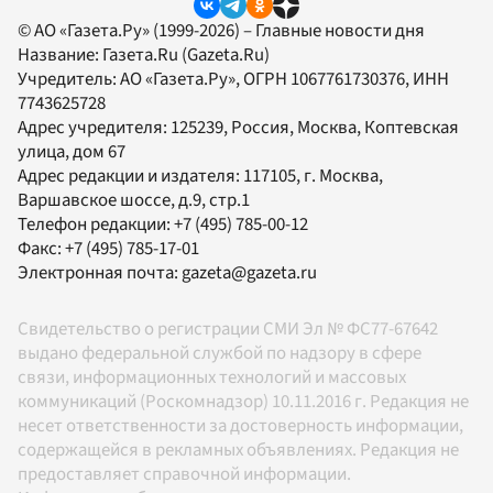
© АО «Газета.Ру» (1999-2026) – Главные новости дня
Название:
Газета.Ru
(Gazeta.Ru)
Учредитель:
АО «Газета.Ру»
, ОГРН 1067761730376, ИНН
7743625728
Адрес учредителя: 125239, Россия, Москва, Коптевская
улица, дом 67
Адрес редакции и издателя:
117105
, г.
Москва
,
Варшавское шоссе, д.9, стр.1
Телефон редакции:
+7 (495) 785-00-12
Факс:
+7 (495) 785-17-01
Электронная почта:
gazeta@gazeta.ru
Свидетельство о регистрации СМИ Эл № ФС77-67642
выдано федеральной службой по надзору в сфере
связи, информационных технологий и массовых
коммуникаций (Роскомнадзор) 10.11.2016 г. Редакция не
несет ответственности за достоверность информации,
содержащейся в рекламных объявлениях. Редакция не
предоставляет справочной информации.