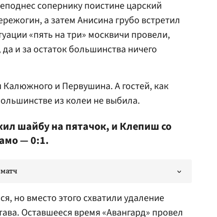
реподнес сопернику поистине царский
ережогин, а затем Анисина грубо встретил
итуации «пять на три» москвичи провели,
 да и за остаток большинства ничего
 Калюжного и Первушина. А гостей, как
большинстве из колеи не выбила.
жил шайбу на пятачок, и Клепиш со
амо — 0:1.
 матч
я, но вместо этого схватили удаление
тава. Оставшееся время «Авангард» провел