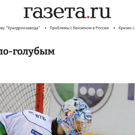
аву "Уралдронзавода"
Проблемы с бензином в России
Кризис с
ело-голубым