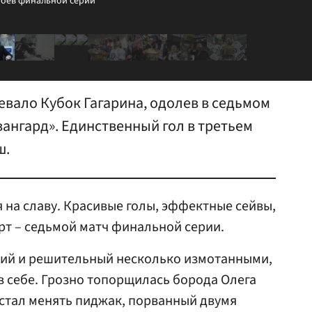
роев финальной серии
вало Кубок Гагарина, одолев в седьмом
ангард». Единственный гол в третьем
ш.
 на славу. Красивые голы, эффектные сейвы,
ерт – седьмой матч финальной серии.
ий и решительный несколько измотанными,
в себе. Грозно топорщилась борода Олега
стал менять пиджак, порванный двумя