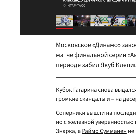
Александр Еременко стал одним из ге
ИТАР-ТАСС
Московское «Динамо» завое
матче финальной серии «Ав
периоде забил Якуб Клепи
Кубок Гагарина снова выдался
громкие скандалы и – на дес
Соперники вышли на последн
но с железной уверенностью 
Знарка, а
Раймо Сумманен
не 