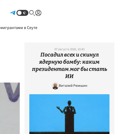
Авторизоваться
 мигрантами в Сеуте
07 августа 2026, 10:43
Посадил всех и скинул
ядерную бомбу: каким
президентом мог бы стать
ИИ
Виталий Рюмшин