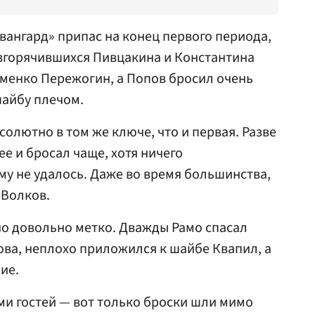
ангард» припас на конец первого периода,
азгорячившихся Пивцакина и
Константина
еменко Пережогин, а Попов бросил очень
шайбу плечом.
олютно в том же ключе, что и первая. Разве
ее и бросал чаще, хотя ничего
му не удалось. Даже во время большинства,
 Волков.
о довольно метко. Дважды Рамо спасал
ва, неплохо приложился к шайбе Квапил, а
ие.
ми гостей — вот только броски шли мимо