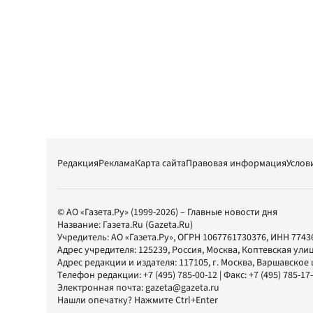
Редакция
Реклама
Карта сайта
Правовая информация
Услов
© АО «Газета.Ру» (1999-2026) – Главные новости дня
Название:
Газета.Ru
(Gazeta.Ru)
Учредитель:
АО «Газета.Ру»
, ОГРН 1067761730376, ИНН 7743
Адрес учредителя: 125239, Россия, Москва, Коптевская улиц
Адрес редакции и издателя:
117105
, г.
Москва
,
Варшавское шо
Телефон редакции:
+7 (495) 785-00-12
| Факс:
+7 (495) 785-17
Электронная почта:
gazeta@gazeta.ru
Нашли опечатку? Нажмите Ctrl+Enter