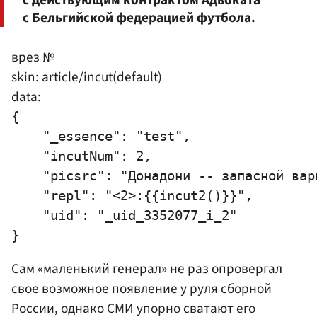
с действующим контрактом Адвоката
с Бельгийской федерацией футбола.
врез №
skin: article/incut(default)
data:
{

    "_essence": "test",

    "incutNum": 2,

    "picsrc": "Донадони -- запасной вари
    "repl": "<2>:{{incut2()}}",

    "uid": "_uid_3352077_i_2"

Сам «маленький генерал» не раз опровергал
свое возможное появление у руля сборной
России, однако СМИ упорно сватают его