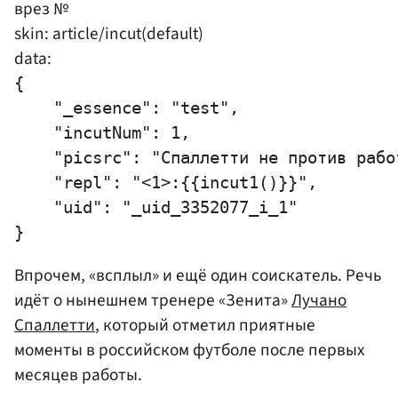
врез №
skin: article/incut(default)
data:
{

    "_essence": "test",

    "incutNum": 1,

    "picsrc": "Спаллетти не против рабо
    "repl": "<1>:{{incut1()}}",

    "uid": "_uid_3352077_i_1"

Впрочем, «всплыл» и ещё один соискатель. Речь
идёт о нынешнем тренере «Зенита»
Лучано
Спаллетти
, который отметил приятные
моменты в российском футболе после первых
месяцев работы.