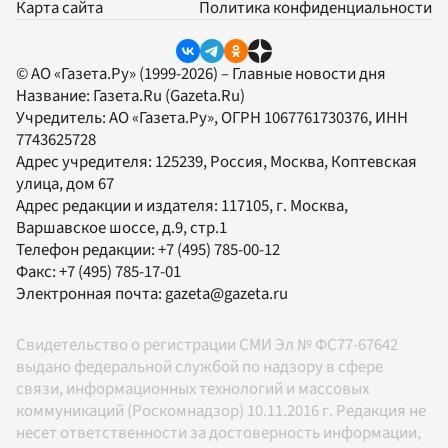
Карта сайта
Политика конфиденциальности
© АО «Газета.Ру» (1999-2026) – Главные новости дня
Название:
Газета.Ru
(Gazeta.Ru)
Учредитель:
АО «Газета.Ру»
, ОГРН 1067761730376, ИНН
7743625728
Адрес учредителя: 125239, Россия, Москва, Коптевская
улица, дом 67
Адрес редакции и издателя:
117105
, г.
Москва
,
Варшавское шоссе, д.9, стр.1
Телефон редакции:
+7 (495) 785-00-12
Факс:
+7 (495) 785-17-01
Электронная почта:
gazeta@gazeta.ru
Свидетельство о регистрации СМИ Эл № ФС77-67642
выдано федеральной службой по надзору в сфере
связи, информационных технологий и массовых
коммуникаций (Роскомнадзор) 10.11.2016 г. Редакция не
несет ответственности за достоверность информации,