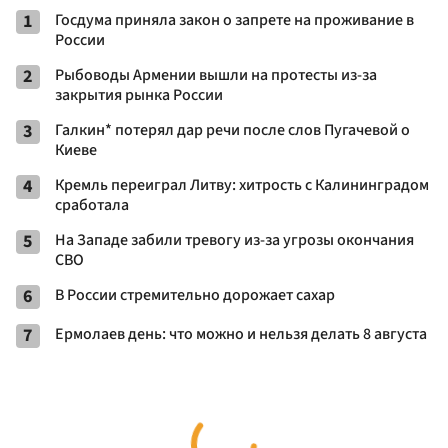
1
Госдума приняла закон о запрете на проживание в
России
2
Рыбоводы Армении вышли на протесты из-за
закрытия рынка России
3
Галкин* потерял дар речи после слов Пугачевой о
Киеве
4
Кремль переиграл Литву: хитрость с Калининградом
сработала
5
На Западе забили тревогу из-за угрозы окончания
СВО
6
В России стремительно дорожает сахар
7
Ермолаев день: что можно и нельзя делать 8 августа