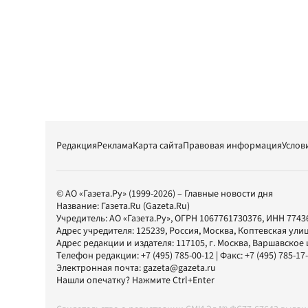
Редакция
Реклама
Карта сайта
Правовая информация
Услов
© АО «Газета.Ру» (1999-2026) – Главные новости дня
Название:
Газета.Ru
(Gazeta.Ru)
Учредитель:
АО «Газета.Ру»
, ОГРН 1067761730376, ИНН 7743
Адрес учредителя: 125239, Россия, Москва, Коптевская улиц
Адрес редакции и издателя:
117105
, г.
Москва
,
Варшавское шо
Телефон редакции:
+7 (495) 785-00-12
| Факс:
+7 (495) 785-17
Электронная почта:
gazeta@gazeta.ru
Нашли опечатку? Нажмите Ctrl+Enter