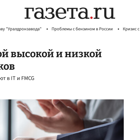
аву "Уралдронзавода"
Проблемы с бензином в России
Кризис с
ой высокой и низкой
ков
т в IT и FMCG