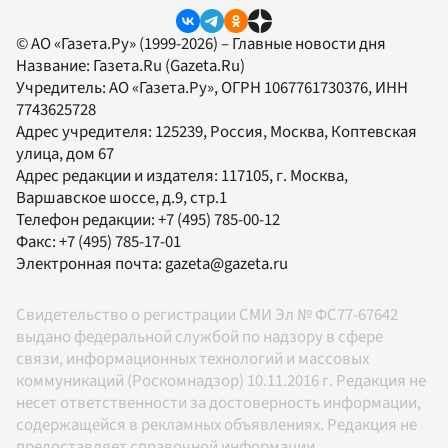
© АО «Газета.Ру» (1999-2026) – Главные новости дня
Название:
Газета.Ru
(Gazeta.Ru)
Учредитель:
АО «Газета.Ру»
, ОГРН 1067761730376, ИНН
7743625728
Адрес учредителя: 125239, Россия, Москва, Коптевская
улица, дом 67
Адрес редакции и издателя:
117105
, г.
Москва
,
Варшавское шоссе, д.9, стр.1
Телефон редакции:
+7 (495) 785-00-12
Факс:
+7 (495) 785-17-01
Электронная почта:
gazeta@gazeta.ru
Свидетельство о регистрации СМИ Эл № ФС77-67642
выдано федеральной службой по надзору в сфере
связи, информационных технологий и массовых
коммуникаций (Роскомнадзор) 10.11.2016 г. Редакция не
несет ответственности за достоверность информации,
содержащейся в рекламных объявлениях. Редакция не
предоставляет справочной информации.