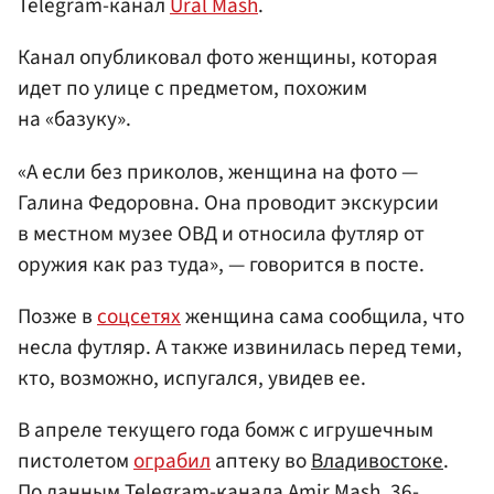
Telegram-канал
Ural Mash
.
Канал опубликовал фото женщины, которая
идет по улице с предметом, похожим
на «базуку».
«А если без приколов, женщина на фото —
Галина Федоровна. Она проводит экскурсии
в местном музее ОВД и относила футляр от
оружия как раз туда», — говорится в посте.
Позже в
соцсетях
женщина сама сообщила, что
несла футляр. А также извинилась перед теми,
кто, возможно, испугался, увидев ее.
В апреле текущего года бомж с игрушечным
пистолетом
ограбил
аптеку во
Владивостоке
.
По данным Telegram-канала Amir Mash, 36-