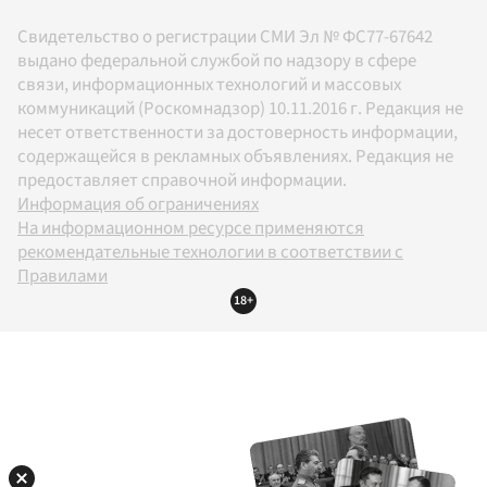
Свидетельство о регистрации СМИ Эл № ФС77-67642
выдано федеральной службой по надзору в сфере
связи, информационных технологий и массовых
коммуникаций (Роскомнадзор) 10.11.2016 г. Редакция не
несет ответственности за достоверность информации,
содержащейся в рекламных объявлениях. Редакция не
предоставляет справочной информации.
Информация об ограничениях
На информационном ресурсе применяются
рекомендательные технологии в соответствии с
Правилами
18+