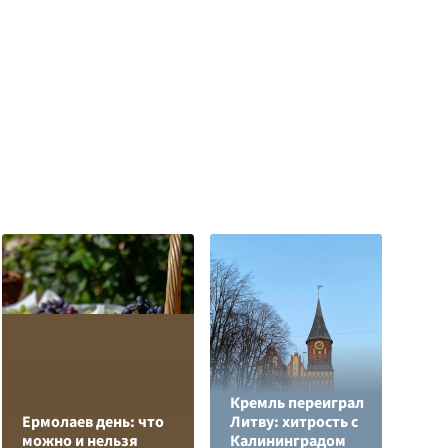
Кремль переиграл
В
Ермолаев день: что
Литву: хитрость с
к
можно и нельзя
Калининградом
С