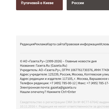
Пугачевой о Киеве
России
Редакция
Реклама
Карта сайта
Правовая информация
Услов
© АО «Газета.Ру» (1999-2026) – Главные новости дня
Название:
Газета.Ru
(Gazeta.Ru)
Учредитель:
АО «Газета.Ру»
, ОГРН 1067761730376, ИНН 7743
Адрес учредителя: 125239, Россия, Москва, Коптевская улиц
Адрес редакции и издателя:
117105
, г.
Москва
,
Варшавское шо
Телефон редакции:
+7 (495) 785-00-12
| Факс:
+7 (495) 785-17
Электронная почта:
gazeta@gazeta.ru
Нашли опечатку? Нажмите Ctrl+Enter
Свидетельство о регистрации СМИ Эл № ФС77-67642 выда
10.11.2016 г. Редакция не несет ответственности за дос