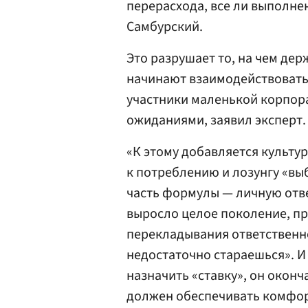
перерасхода, все ли выполне
Самбурский.
Это разрушает то, на чем де
начинают взаимодействовать 
участники маленькой корпора
ожиданиями, заявил эксперт.
«К этому добавляется культу
к потреблению и лозунгу «вы
часть формулы — личную ответ
выросло целое поколение, п
перекладывания ответственно
недостаточно стараешься». И
назначить «ставку», он окон
должен обеспечивать комфор