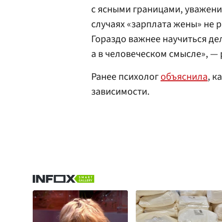
с ясными границами, уважени
случаях «зарплата жены» не 
Гораздо важнее научиться дел
а в человеческом смысле», —
Ранее психолог
объяснила
, к
зависимости.