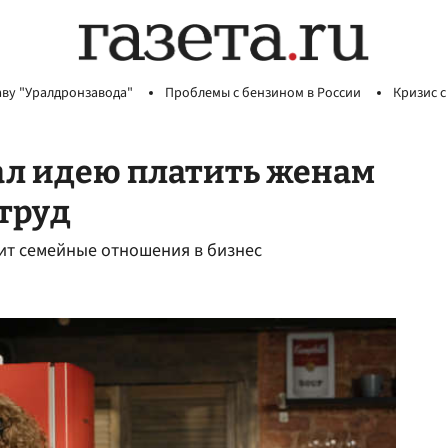
аву "Уралдронзавода"
Проблемы с бензином в России
Кризис с
ал идею платить женам
труд
ит семейные отношения в бизнес