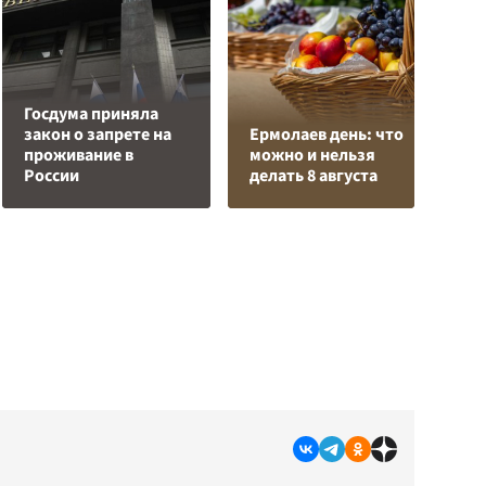
Госдума приняла
Р
закон о запрете на
Ермолаев день: что
в
проживание в
можно и нельзя
и
России
делать 8 августа
р