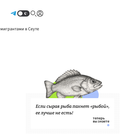
Авторизоваться
 мигрантами в Сеуте
Если сырая рыба пахнет «рыбой»,
ее лучше не есть!