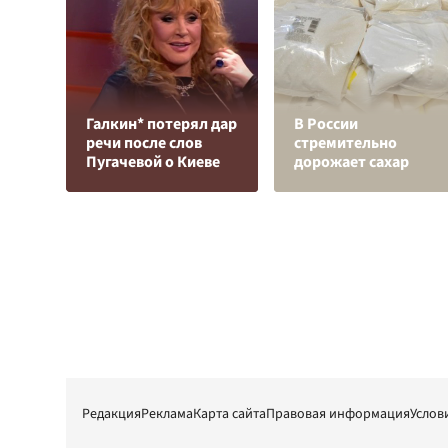
Галкин* потерял дар
В России
речи после слов
стремительно
Пугачевой о Киеве
дорожает сахар
Редакция
Реклама
Карта сайта
Правовая информация
Услов