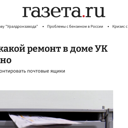
аву "Уралдронзавода"
Проблемы с бензином в России
Кризис с
какой ремонт в доме УК
тно
монтировать почтовые ящики