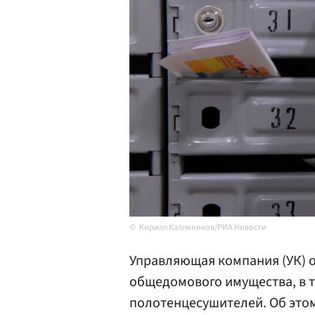
Кирилл Каллиников/РИА Новости
Управляющая компания (УК) 
общедомового имущества, в т
полотенцесушителей. Об это