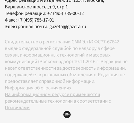
Адрес редакции и издателя:
117105
, г.
Москва
,
Варшавское шоссе, д.9, стр.1
Телефон редакции:
+7 (495) 785-00-12
Факс:
+7 (495) 785-17-01
Электронная почта:
gazeta@gazeta.ru
Свидетельство о регистрации СМИ Эл № ФС77-67642
выдано федеральной службой по надзору в сфере
связи, информационных технологий и массовых
коммуникаций (Роскомнадзор) 10.11.2016 г. Редакция не
несет ответственности за достоверность информации,
содержащейся в рекламных объявлениях. Редакция не
предоставляет справочной информации.
Информация об ограничениях
На информационном ресурсе применяются
рекомендательные технологии в соответствии с
Правилами
18+