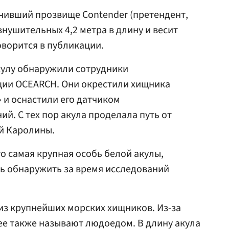
чивший прозвище Contender (претендент,
 внушительных 4,2 метра в длину и весит
оворится в публикации.
акулу обнаружили сотрудники
ции OCEARCH. Они окрестили хищника
 и оснастили его датчиком
й. С тех пор акула проделала путь от
й Каролины.
то самая крупная особь белой акулы,
ь обнаружить за время исследований
из крупнейших морских хищников. Из-за
ее также называют людоедом. В длину акула