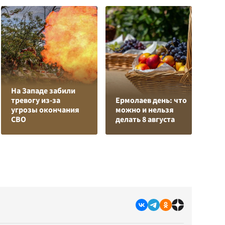
На Западе забили
К
тревогу из-за
Ермолаев день: что
Л
угрозы окончания
можно и нельзя
К
СВО
делать 8 августа
с