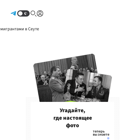
Авторизоваться
 мигрантами в Сеуте
Угадайте,
где настоящее
фото