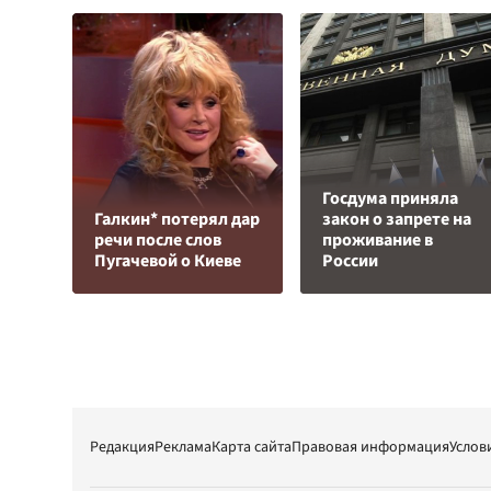
Госдума приняла
Галкин* потерял дар
закон о запрете на
речи после слов
проживание в
Пугачевой о Киеве
России
Редакция
Реклама
Карта сайта
Правовая информация
Услов