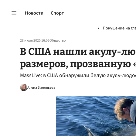
Новости
Спорт
Покушение на гл
28 июля 2025 16:06
Общество
В США нашли акулу-лю
размеров, прозванную 
MassLive: в США обнаружили белую акулу-людое
Алена Зиновьева