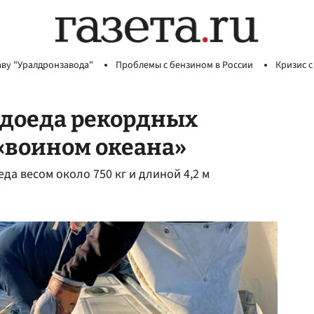
аву "Уралдронзавода"
Проблемы с бензином в России
Кризис с
доеда рекордных
«воином океана»
да весом около 750 кг и длиной 4,2 м