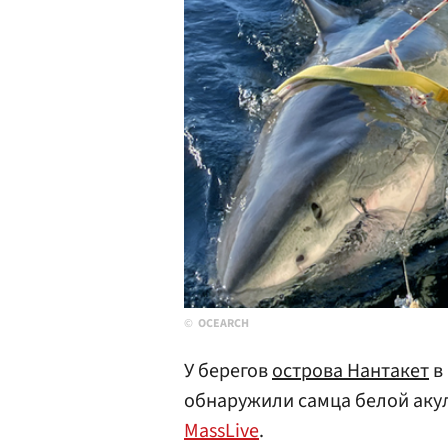
OCEARCH
У берегов
острова Нантакет
в
обнаружили самца белой аку
MassLive
.