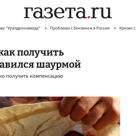
аву "Уралдронзавода"
Проблемы с бензином в России
Кризис с
как получить
равился шаурмой
но получить компенсацию