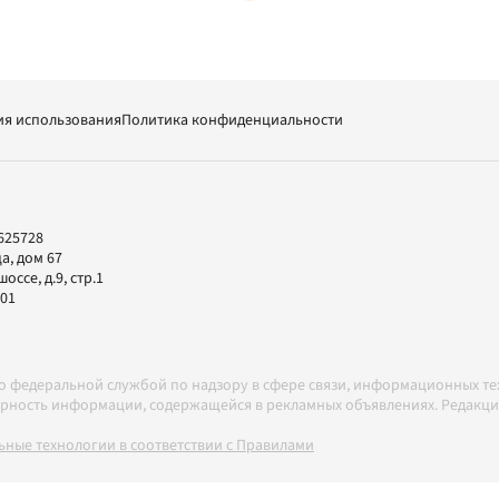
ия использования
Политика конфиденциальности
625728
а, дом 67
ссе, д.9, стр.1
-01
но федеральной службой по надзору в сфере связи, информационных т
товерность информации, содержащейся в рекламных объявлениях. Редак
ные технологии в соответствии с Правилами