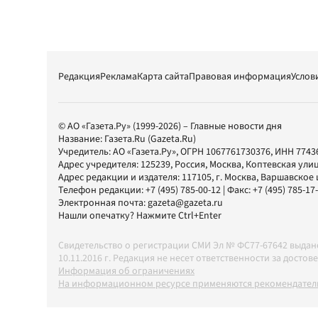
Редакция
Реклама
Карта сайта
Правовая информация
Услов
© АО «Газета.Ру» (1999-2026) – Главные новости дня
Название:
Газета.Ru
(Gazeta.Ru)
Учредитель:
АО «Газета.Ру»
, ОГРН 1067761730376, ИНН 7743
Адрес учредителя: 125239, Россия, Москва, Коптевская улиц
Адрес редакции и издателя:
117105
, г.
Москва
,
Варшавское шо
Телефон редакции:
+7 (495) 785-00-12
| Факс:
+7 (495) 785-17
Электронная почта:
gazeta@gazeta.ru
Нашли опечатку? Нажмите Ctrl+Enter
Свидетельство о регистрации СМИ Эл № ФС77-67642 выда
10.11.2016 г. Редакция не несет ответственности за дос
Информация об ограничениях
На информационном ресурсе применяются рекомендатель