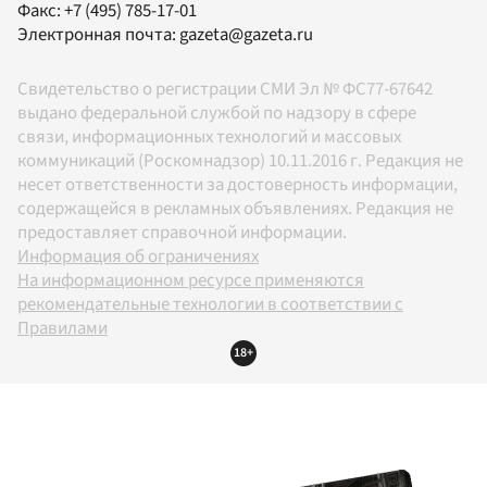
Факс:
+7 (495) 785-17-01
Электронная почта:
gazeta@gazeta.ru
Свидетельство о регистрации СМИ Эл № ФС77-67642
выдано федеральной службой по надзору в сфере
связи, информационных технологий и массовых
коммуникаций (Роскомнадзор) 10.11.2016 г. Редакция не
несет ответственности за достоверность информации,
содержащейся в рекламных объявлениях. Редакция не
предоставляет справочной информации.
Информация об ограничениях
На информационном ресурсе применяются
рекомендательные технологии в соответствии с
Правилами
18+