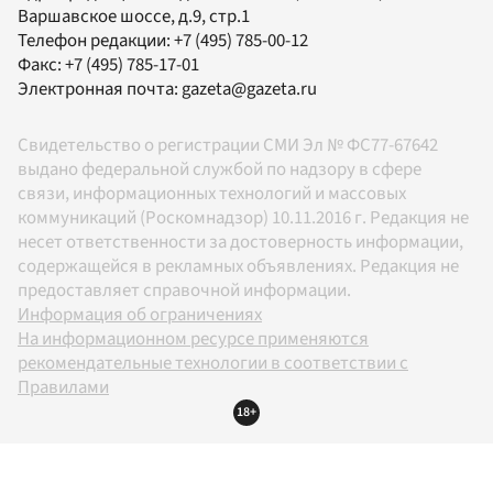
Варшавское шоссе, д.9, стр.1
Телефон редакции:
+7 (495) 785-00-12
Факс:
+7 (495) 785-17-01
Электронная почта:
gazeta@gazeta.ru
Свидетельство о регистрации СМИ Эл № ФС77-67642
выдано федеральной службой по надзору в сфере
связи, информационных технологий и массовых
коммуникаций (Роскомнадзор) 10.11.2016 г. Редакция не
несет ответственности за достоверность информации,
содержащейся в рекламных объявлениях. Редакция не
предоставляет справочной информации.
Информация об ограничениях
На информационном ресурсе применяются
рекомендательные технологии в соответствии с
Правилами
18+