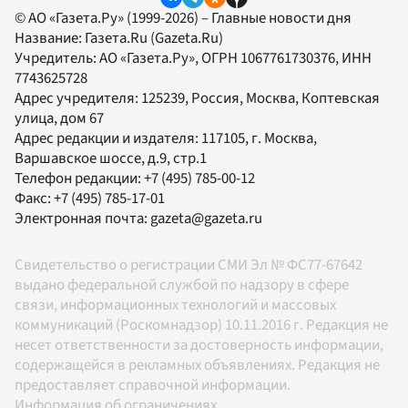
© АО «Газета.Ру» (1999-2026) – Главные новости дня
Название:
Газета.Ru
(Gazeta.Ru)
Учредитель:
АО «Газета.Ру»
, ОГРН 1067761730376, ИНН
7743625728
Адрес учредителя: 125239, Россия, Москва, Коптевская
улица, дом 67
Адрес редакции и издателя:
117105
, г.
Москва
,
Варшавское шоссе, д.9, стр.1
Телефон редакции:
+7 (495) 785-00-12
Факс:
+7 (495) 785-17-01
Электронная почта:
gazeta@gazeta.ru
Свидетельство о регистрации СМИ Эл № ФС77-67642
выдано федеральной службой по надзору в сфере
связи, информационных технологий и массовых
коммуникаций (Роскомнадзор) 10.11.2016 г. Редакция не
несет ответственности за достоверность информации,
содержащейся в рекламных объявлениях. Редакция не
предоставляет справочной информации.
Информация об ограничениях