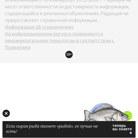
несет ответственности за достоверность информации,
содержащейся в рекламных объявлениях. Редакция не
предоставляет справочной информации.
Информация об ограничениях
На информационном ресурсе применяются
рекомендательные технологии в соответствии с
Правилами
18+
Если сырая рыба пахнет «рыбой», ее лучше не
есть!