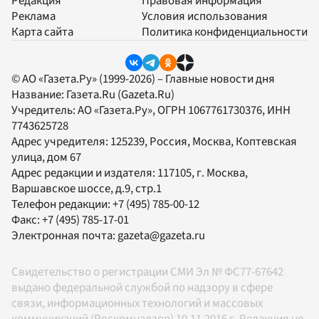
Редакция
Правовая информация
Реклама
Условия использования
Карта сайта
Политика конфиденциальности
© АО «Газета.Ру» (1999-2026) – Главные новости дня
Название:
Газета.Ru
(Gazeta.Ru)
Учредитель:
АО «Газета.Ру»
, ОГРН 1067761730376, ИНН
7743625728
Адрес учредителя: 125239, Россия, Москва, Коптевская
улица, дом 67
Адрес редакции и издателя:
117105
, г.
Москва
,
Варшавское шоссе, д.9, стр.1
Телефон редакции:
+7 (495) 785-00-12
Факс:
+7 (495) 785-17-01
Электронная почта:
gazeta@gazeta.ru
Свидетельство о регистрации СМИ Эл № ФС77-67642
выдано федеральной службой по надзору в сфере
связи, информационных технологий и массовых
коммуникаций (Роскомнадзор) 10.11.2016 г. Редакция не