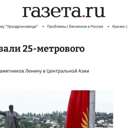
аву "Уралдронзавода"
Проблемы с бензином в России
Кризис с
вали 25-метрового
памятников Ленину в Центральной Азии