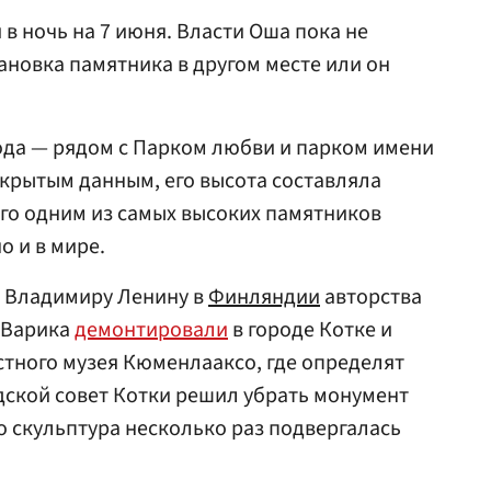
в ночь на 7 июня. Власти Оша пока не
ановка памятника в другом месте или он
ода — рядом с Парком любви и парком имени
ткрытым данным, его высота составляла
его одним из самых высоких памятников
о и в мире.
к Владимиру Ленину в
Финляндии
авторства
 Варика
демонтировали
в городе Котке и
тного музея Кюменлааксо, где определят
дской совет Котки решил убрать монумент
то скульптура несколько раз подвергалась