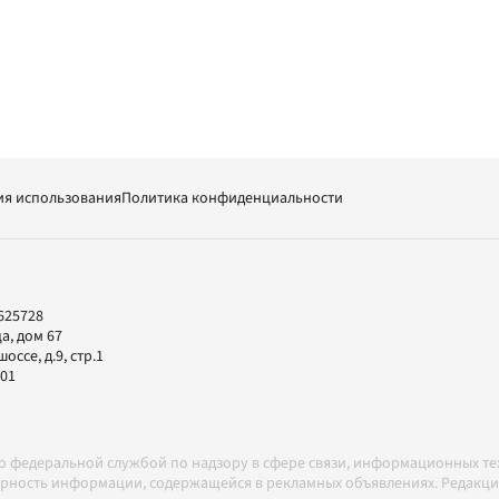
ия использования
Политика конфиденциальности
625728
а, дом 67
ссе, д.9, стр.1
-01
но федеральной службой по надзору в сфере связи, информационных т
товерность информации, содержащейся в рекламных объявлениях. Редак