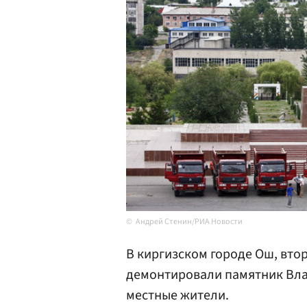
Андрей Стенин/РИА Новости
В киргизском городе Ош, вто
демонтировали памятник Вла
местные жители.