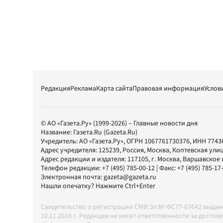
Редакция
Реклама
Карта сайта
Правовая информация
Услов
© АО «Газета.Ру» (1999-2026) – Главные новости дня
Название:
Газета.Ru
(Gazeta.Ru)
Учредитель:
АО «Газета.Ру»
, ОГРН 1067761730376, ИНН 7743
Адрес учредителя: 125239, Россия, Москва, Коптевская улиц
Адрес редакции и издателя:
117105
, г.
Москва
,
Варшавское шо
Телефон редакции:
+7 (495) 785-00-12
| Факс:
+7 (495) 785-17
Электронная почта:
gazeta@gazeta.ru
Нашли опечатку? Нажмите Ctrl+Enter
Свидетельство о регистрации СМИ Эл № ФС77-67642 выда
10.11.2016 г. Редакция не несет ответственности за дос