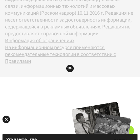
связи, информационных технологий и массовых
коммуникаций (Роскомнадзор) 10.11.2016 г. Редакция не
несет ответственности за достоверность информации,
содержащейся в рекламных объявлениях. Редакция не
предоставляет справочной информации.
Информация об ограничениях
На информационном ресурсе применяются
рекомендательные технологии в соответствии с
Правилами
18+
Угадайте, где