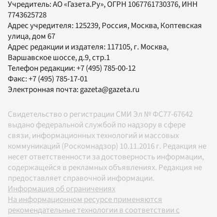
Учредитель:
АО «Газета.Ру»
, ОГРН 1067761730376, ИНН
7743625728
Адрес учредителя: 125239, Россия, Москва, Коптевская
улица, дом 67
Адрес редакции и издателя:
117105
, г.
Москва
,
Варшавское шоссе, д.9, стр.1
Телефон редакции:
+7 (495) 785-00-12
Факс:
+7 (495) 785-17-01
Электронная почта:
gazeta@gazeta.ru
Свидетельство о регистрации СМИ Эл № ФС77-67642
выдано федеральной службой по надзору в сфере
связи, информационных технологий и массовых
коммуникаций (Роскомнадзор) 10.11.2016 г. Редакция не
несет ответственности за достоверность информации,
содержащейся в рекламных объявлениях. Редакция не
предоставляет справочной информации.
Информация об ограничениях
На информационном ресурсе применяются
рекомендательные технологии в соответствии с