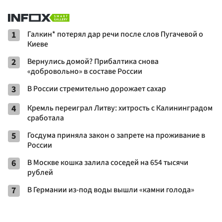
1
Галкин* потерял дар речи после слов Пугачевой о
Киеве
2
Вернулись домой? Прибалтика снова
«добровольно» в составе России
3
В России стремительно дорожает сахар
4
Кремль переиграл Литву: хитрость с Калининградом
сработала
5
Госдума приняла закон о запрете на проживание в
России
6
В Москве кошка залила соседей на 654 тысячи
рублей
7
В Германии из-под воды вышли «камни голода»