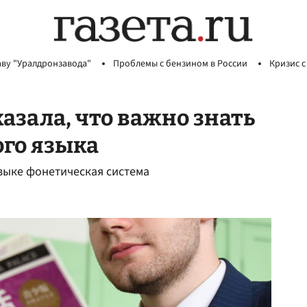
аву "Уралдронзавода"
Проблемы с бензином в России
Кризис с
азала, что важно знать
го языка
языке фонетическая система