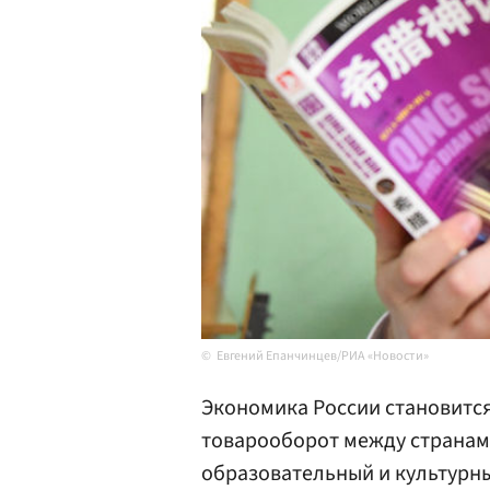
Евгений Епанчинцев/РИА «Новости»
Экономика России становитс
товарооборот между странами
образовательный и культурны