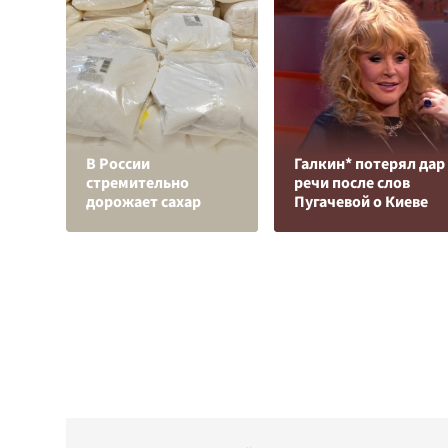
В России
Галкин* потерял дар
стремительно
речи после слов
дорожает сахар
Пугачевой о Киеве