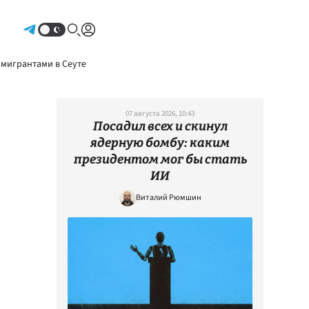
Авторизоваться
 мигрантами в Сеуте
07 августа 2026, 10:43
Посадил всех и скинул
ядерную бомбу: каким
президентом мог бы стать
ИИ
Виталий Рюмшин