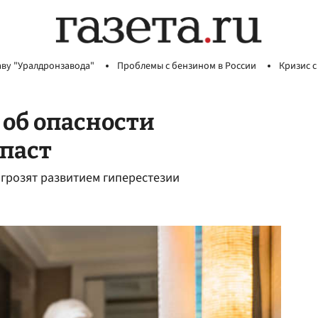
аву "Уралдронзавода"
Проблемы с бензином в России
Кризис с
об опасности
паст
грозят развитием гиперестезии