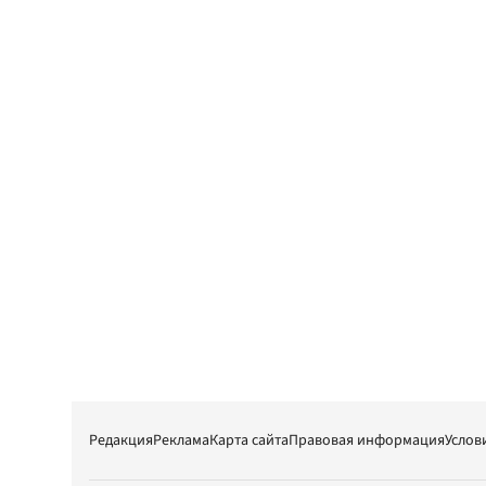
Редакция
Реклама
Карта сайта
Правовая информация
Услов