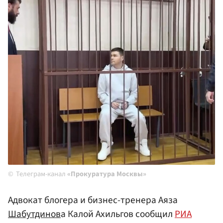
Телеграм-канал
«Прокуратура Москвы»
Адвокат блогера и бизнес-тренера Аяза
Шабутдинов
а Калой Ахильгов сообщил
РИА