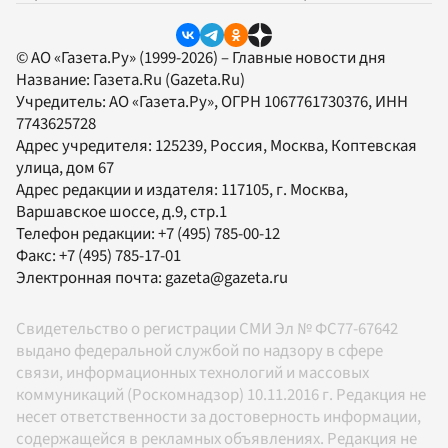
© АО «Газета.Ру» (1999-2026) – Главные новости дня
Название:
Газета.Ru
(Gazeta.Ru)
Учредитель:
АО «Газета.Ру»
, ОГРН 1067761730376, ИНН
7743625728
Адрес учредителя: 125239, Россия, Москва, Коптевская
улица, дом 67
Адрес редакции и издателя:
117105
, г.
Москва
,
Варшавское шоссе, д.9, стр.1
Телефон редакции:
+7 (495) 785-00-12
Факс:
+7 (495) 785-17-01
Электронная почта:
gazeta@gazeta.ru
Свидетельство о регистрации СМИ Эл № ФС77-67642
выдано федеральной службой по надзору в сфере
связи, информационных технологий и массовых
коммуникаций (Роскомнадзор) 10.11.2016 г. Редакция не
несет ответственности за достоверность информации,
содержащейся в рекламных объявлениях. Редакция не