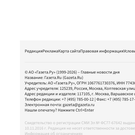
Редакция
Реклама
Карта сайта
Правовая информация
Услов
© АО «Газета.Ру» (1999-2026) – Главные новости дня
Название:
Газета.Ru
(Gazeta.Ru)
Учредитель:
АО «Газета.Ру»
, ОГРН 1067761730376, ИНН 7743
Адрес учредителя: 125239, Россия, Москва, Коптевская улиц
Адрес редакции и издателя:
117105
, г.
Москва
,
Варшавское шо
Телефон редакции:
+7 (495) 785-00-12
| Факс:
+7 (495) 785-17
Электронная почта:
gazeta@gazeta.ru
Нашли опечатку? Нажмите Ctrl+Enter
Свидетельство о регистрации СМИ Эл № ФС77-67642 выда
10.11.2016 г. Редакция не несет ответственности за дос
Информация об ограничениях