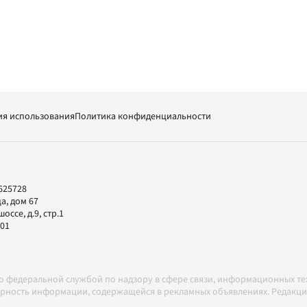
ия использования
Политика конфиденциальности
625728
а, дом 67
ссе, д.9, стр.1
-01
но федеральной службой по надзору в сфере связи, информационных т
товерность информации, содержащейся в рекламных объявлениях. Редак