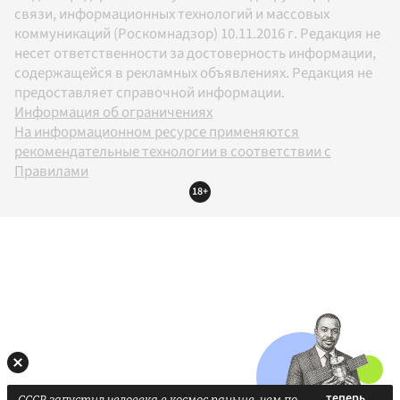
связи, информационных технологий и массовых
коммуникаций (Роскомнадзор) 10.11.2016 г. Редакция не
несет ответственности за достоверность информации,
содержащейся в рекламных объявлениях. Редакция не
предоставляет справочной информации.
Информация об ограничениях
На информационном ресурсе применяются
рекомендательные технологии в соответствии с
Правилами
18+
СССР запустил человека в космос раньше, чем по