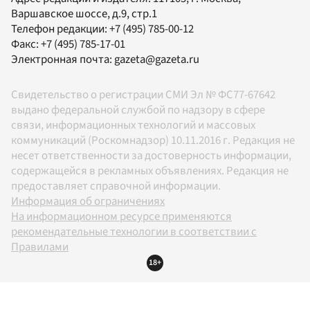
Варшавское шоссе, д.9, стр.1
Телефон редакции:
+7 (495) 785-00-12
Факс:
+7 (495) 785-17-01
Электронная почта:
gazeta@gazeta.ru
Свидетельство о регистрации СМИ Эл № ФС77-67642
выдано федеральной службой по надзору в сфере
связи, информационных технологий и массовых
коммуникаций (Роскомнадзор) 10.11.2016 г. Редакция не
несет ответственности за достоверность информации,
содержащейся в рекламных объявлениях. Редакция не
предоставляет справочной информации.
Информация об ограничениях
На информационном ресурсе применяются
рекомендательные технологии в соответствии с
Правилами
18+