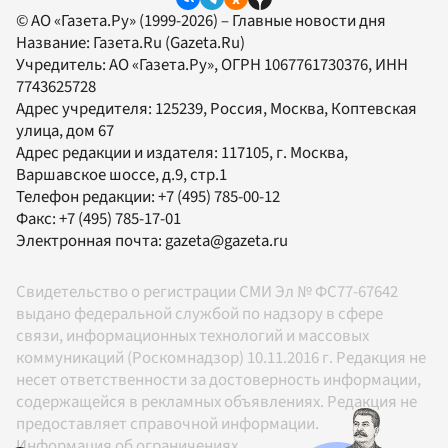
© АО «Газета.Ру» (1999-2026) – Главные новости дня
Название:
Газета.Ru
(Gazeta.Ru)
Учредитель:
АО «Газета.Ру»
, ОГРН 1067761730376, ИНН
7743625728
Адрес учредителя: 125239, Россия, Москва, Коптевская
улица, дом 67
Адрес редакции и издателя:
117105
, г.
Москва
,
Варшавское шоссе, д.9, стр.1
Телефон редакции:
+7 (495) 785-00-12
Факс:
+7 (495) 785-17-01
Электронная почта:
gazeta@gazeta.ru
Свидетельство о регистрации СМИ Эл № ФС77-67642
выдано федеральной службой по надзору в сфере
связи, информационных технологий и массовых
коммуникаций (Роскомнадзор) 10.11.2016 г. Редакция не
несет ответственности за достоверность информации,
содержащейся в рекламных объявлениях. Редакция не
предоставляет справочной информации.
Информация об ограничениях