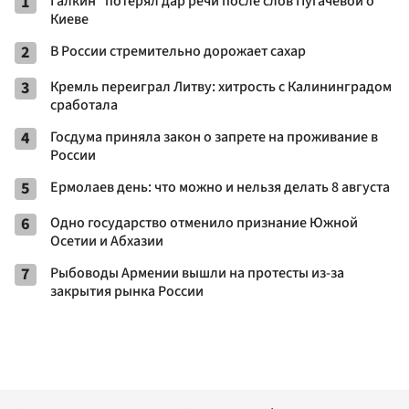
1
Галкин* потерял дар речи после слов Пугачевой о
Киеве
2
В России стремительно дорожает сахар
3
Кремль переиграл Литву: хитрость с Калининградом
сработала
4
Госдума приняла закон о запрете на проживание в
России
5
Ермолаев день: что можно и нельзя делать 8 августа
6
Одно государство отменило признание Южной
Осетии и Абхазии
7
Рыбоводы Армении вышли на протесты из-за
закрытия рынка России