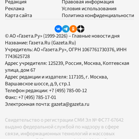
Редакция
Правовая информация
Реклама
Условия использования
Карта сайта
Политика конфиденциальности
© АО «Газета.Ру» (1999-2026) – Главные новости дня
Название:
Газета.Ru
(Gazeta.Ru)
Учредитель:
АО «Газета.Ру»
, ОГРН 1067761730376, ИНН
7743625728
Адрес учредителя: 125239, Россия, Москва, Коптевская
улица, дом 67
Адрес редакции и издателя:
117105
, г.
Москва
,
Варшавское шоссе, д.9, стр.1
Телефон редакции:
+7 (495) 785-00-12
Факс:
+7 (495) 785-17-01
Электронная почта:
gazeta@gazeta.ru
Свидетельство о регистрации СМИ Эл № ФС77-67642
выдано федеральной службой по надзору в сфере
связи, информационных технологий и массовых