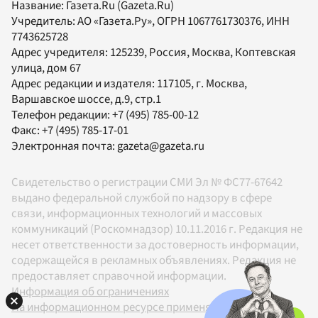
Название:
Газета.Ru
(Gazeta.Ru)
Учредитель:
АО «Газета.Ру»
, ОГРН 1067761730376, ИНН
7743625728
Адрес учредителя: 125239, Россия, Москва, Коптевская
улица, дом 67
Адрес редакции и издателя:
117105
, г.
Москва
,
Варшавское шоссе, д.9, стр.1
Телефон редакции:
+7 (495) 785-00-12
Факс:
+7 (495) 785-17-01
Электронная почта:
gazeta@gazeta.ru
Свидетельство о регистрации СМИ Эл № ФС77-67642
выдано федеральной службой по надзору в сфере
связи, информационных технологий и массовых
коммуникаций (Роскомнадзор) 10.11.2016 г. Редакция не
несет ответственности за достоверность информации,
содержащейся в рекламных объявлениях. Редакция не
предоставляет справочной информации.
Информация об ограничениях
На информационном ресурсе применяются