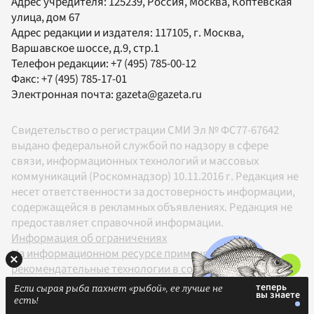
Адрес учредителя: 125239, Россия, Москва, Коптевская
улица, дом 67
Адрес редакции и издателя:
117105
, г.
Москва
,
Варшавское шоссе, д.9, стр.1
Телефон редакции:
+7 (495) 785-00-12
Факс:
+7 (495) 785-17-01
Электронная почта:
gazeta@gazeta.ru
Свидетельство о регистрации СМИ Эл № ФС77-67642
выдано федеральной службой по надзору в сфере
связи, информационных технологий и массовых
коммуникаций (Роскомнадзор) 10.11.2016 г. Редакция не
несет ответственности за достоверность информации,
содержащейся в рекламных объявлениях. Редакция не
предоставляет справочной информации.
Информация об ограничениях
На информационном ресурсе применяются
рекомендательные технологии в соответствии с
Правилами
Если сырая рыба пахнет «рыбой», ее лучше не
18+
есть!