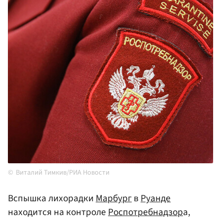
Виталий Тимкив/РИА Новости
Вспышка лихорадки
Марбург
в
Руанде
находится на контроле
Роспотребнадзор
а,