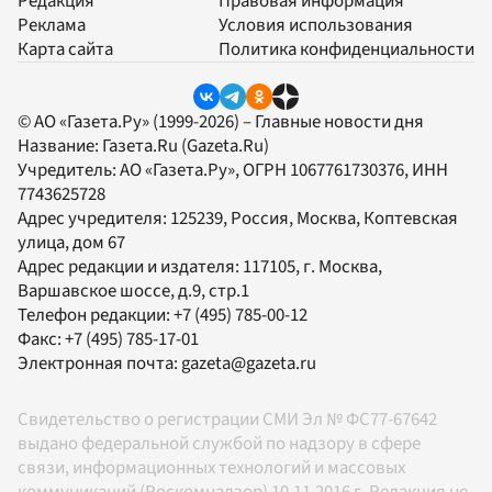
Редакция
Правовая информация
Реклама
Условия использования
Карта сайта
Политика конфиденциальности
© АО «Газета.Ру» (1999-2026) – Главные новости дня
Название:
Газета.Ru
(Gazeta.Ru)
Учредитель:
АО «Газета.Ру»
, ОГРН 1067761730376, ИНН
7743625728
Адрес учредителя: 125239, Россия, Москва, Коптевская
улица, дом 67
Адрес редакции и издателя:
117105
, г.
Москва
,
Варшавское шоссе, д.9, стр.1
Телефон редакции:
+7 (495) 785-00-12
Факс:
+7 (495) 785-17-01
Электронная почта:
gazeta@gazeta.ru
Свидетельство о регистрации СМИ Эл № ФС77-67642
выдано федеральной службой по надзору в сфере
связи, информационных технологий и массовых
коммуникаций (Роскомнадзор) 10.11.2016 г. Редакция не