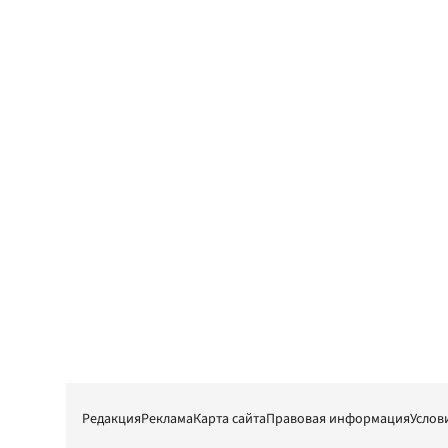
Редакция
Реклама
Карта сайта
Правовая информация
Услов