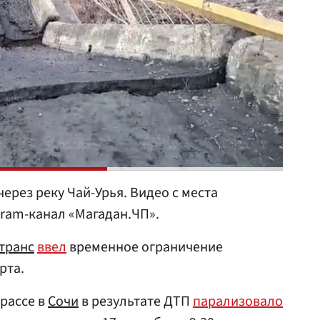
ерез реку Чай-Урья. Видео с места
ram-канал «Магадан.ЧП».
транс
ввел
временное ограничение
рта.
рассе в
Сочи
в результате ДТП
парализовало