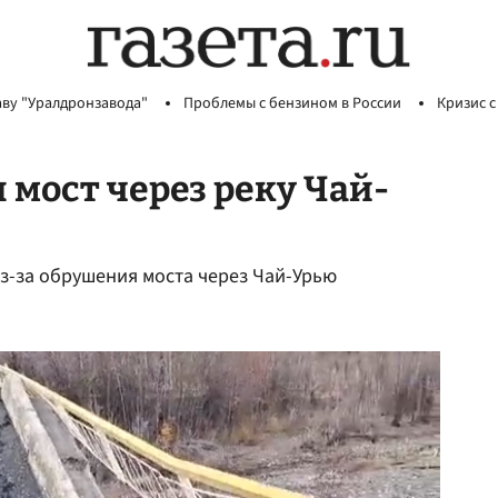
аву "Уралдронзавода"
Проблемы с бензином в России
Кризис с
 мост через реку Чай-
з-за обрушения моста через Чай-Урью