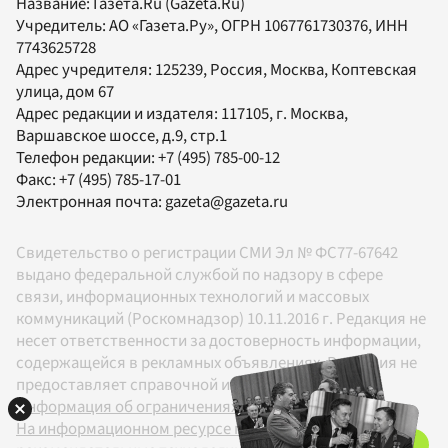
Название:
Газета.Ru
(Gazeta.Ru)
Учредитель:
АО «Газета.Ру»
, ОГРН 1067761730376, ИНН
7743625728
Адрес учредителя: 125239, Россия, Москва, Коптевская
улица, дом 67
Адрес редакции и издателя:
117105
, г.
Москва
,
Варшавское шоссе, д.9, стр.1
Телефон редакции:
+7 (495) 785-00-12
Факс:
+7 (495) 785-17-01
Электронная почта:
gazeta@gazeta.ru
Свидетельство о регистрации СМИ Эл № ФС77-67642
выдано федеральной службой по надзору в сфере
связи, информационных технологий и массовых
коммуникаций (Роскомнадзор) 10.11.2016 г. Редакция не
несет ответственности за достоверность информации,
содержащейся в рекламных объявлениях. Редакция не
предоставляет справочной информации.
Информация об ограничениях
На информационном ресурсе применяются