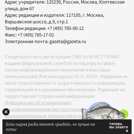
Адрес учредителя: 125239, Россия, Москва, Коптевская
улица, дом 67
Адрес редакции и издателя:
117105
, г.
Москва
,
Варшавское шоссе, д.9, стр.1
Телефон редакции:
+7 (495) 785-00-12
Факс:
+7 (495) 785-17-01
Электронная почта:
gazeta@gazeta.ru
Свидетельство о регистрации СМИ Эл № ФС77-67642
выдано федеральной службой по надзору в сфере
связи, информационных технологий и массовых
коммуникаций (Роскомнадзор) 10.11.2016 г. Редакция не
несет ответственности за достоверность информации,
содержащейся в рекламных объявлениях. Редакция не
предоставляет справочной информации.
Информация об ограничениях
На информационном ресурсе применяются
рекомендательные технологии в соответствии с
Правилами
Если сырая рыба пахнет «рыбой», ее лучше не
18+
есть!